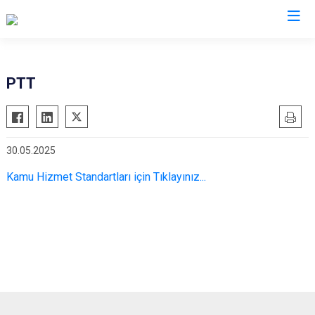
Trabzon
PTT
Akçaabat
Köprübaşı
Araklı
Maçka
30.05.2025
Arsin
Of
Beşikdüzü
Şalpazarı
Kamu Hizmet Standartları için Tıklayınız...
Çarşıbaşı
Sürmene
Çaykara
Tonya
Dernekpazarı
Vakfıkebir
Düzköy
Yomra
Hayrat
Ortahisar