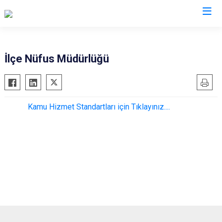
Trabzon
İlçe Nüfus Müdürlüğü
Akçaabat
Köprübaşı
Araklı
Maçka
Kamu Hizmet Standartları için Tıklayınız....
Arsin
Of
Beşikdüzü
Şalpazarı
Çarşıbaşı
Sürmene
Çaykara
Tonya
Dernekpazarı
Vakfıkebir
Düzköy
Yomra
Hayrat
Ortahisar