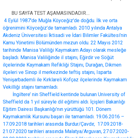
BU SAYFA TEST AŞAMASINDADIR....
4 Eylül 1987'de Muğla Köyceğiz'de doğdu. İlk ve orta
öğrenimini Köyceğiz’de tamamladı. 2010 yılında Antalya
Akdeniz Üniversitesi İktisadi ve İdari Bilimler Fakültesi’nin
Kamu Yönetimi Bölümünden mezun oldu. 22 Mayıs 2012
tarihinde Manisa Valiliği Kaymakam Adayı olarak mesleğe
başladı. Manisa Valiliğinde il stajını, Eğirdir ve Söğüt
ilçelerinde Kaymakam Refikliği Stajını, Durağan, Dikmen
ilçeleri ve Sinop il merkezinde teftiş stajını, Isparta
Yenişarbademli ile Kırklareli Kofçaz ilçelerinde Kaymakam
Vekilliği stajını tamamladı.
İngiltere’ nin Sheffield kentinde bulunan University of
Sheffield da 1 yıl süreyle dil eğitimi aldı. İçişleri Bakanlığı
Eğitim Dairesi Başkanlığı’nın yürüttüğü 101. Dönem
Kaymakamlık Kursunu başarı ile tamamladı. 19.06.2016 –
17.09.2018 tarihleri arasında Burdur/Çavdır, 17.09.2018-
21.07.2020 tarihleri arasında Malatya/Arguvan, 27.07.2020-