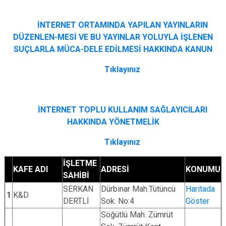
İNTERNET ORTAMINDA YAPILAN YAYINLARIN
DÜZENLEN-MESİ VE BU YAYINLAR YOLUYLA İŞLENEN
SUÇLARLA MÜCA-DELE EDİLMESİ HAKKINDA KANUN
Tıklayınız
İNTERNET TOPLU KULLANIM SAĞLAYICILARI
HAKKINDA YÖNETMELİK
Tıklayınız
İŞLETME
KAFE ADI
ADRESİ
KONUMU
SAHİBİ
SERKAN
Dürbinar Mah.Tütüncü
Haritada
1
K&D
DERTLİ
Sok. No:4
Göster
Söğütlü Mah. Zümrüt