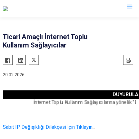
Trabzon
Ticari Amaçlı İnternet Toplu
Kullanım Sağlayıcılar
Akçaabat
Köprübaşı
Araklı
Maçka
Arsin
Of
20.02.2026
Beşikdüzü
Şalpazarı
Çarşıbaşı
Sürmene
DUYURULA
Çaykara
Tonya
İnternet Toplu Kullanım Sağlayıcılarına yönelik "Bil
Dernekpazarı
Vakfıkebir
Düzköy
Yomra
Hayrat
Ortahisar
Sabit IP Değişikliği Dilekçesi İçin Tıklayın
...