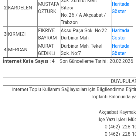
Sok. Zümrüt Kent
MUSTAFA
Haritada
2
KARDELEN
Sitesi
ÖZTÜRK
Göster
No: 26 / A Akçaabat /
Trabzon
FİKRİYE
Aksu Paşa Sok. No:22
Haritada
3
KIRMIZI
BAYRAM
Dürbinar Mah.
Göster
MURAT
Dürbinar Mah. Tekel
Haritada
4
MERCAN
GEDİKLİ
Sok. No:7
Göster
İnternet Kafe Sayısı : 4
Son Güncelleme Tarihi : 20.02.2026
DUYURULA
İnternet Toplu Kullanım Sağlayıcıları için Bilgilendirme 
Toplantı Salonunda ya
Akçaabat Kaymak
İlçe Yazı İşleri M
0 (462) 228 1
0 (462) 228 1