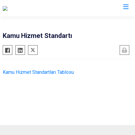
Trabzon
Kamu Hizmet Standartı
Akçaabat
Köprübaşı
Araklı
Maçka
Arsin
Of
Kamu Hizmet Standartları Tablosu
Beşikdüzü
Şalpazarı
Çarşıbaşı
Sürmene
Çaykara
Tonya
Dernekpazarı
Vakfıkebir
Düzköy
Yomra
Hayrat
Ortahisar