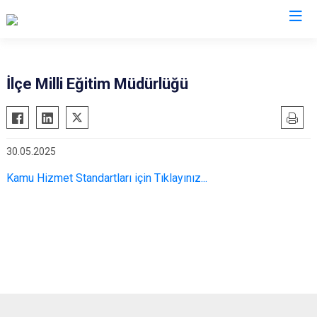
Trabzon
İlçe Milli Eğitim Müdürlüğü
Akçaabat
Köprübaşı
Araklı
Maçka
30.05.2025
Arsin
Of
Beşikdüzü
Şalpazarı
Kamu Hizmet Standartları için Tıklayınız...
Çarşıbaşı
Sürmene
Çaykara
Tonya
Dernekpazarı
Vakfıkebir
Düzköy
Yomra
Hayrat
Ortahisar