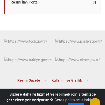
Resmi İlan Portalı
Resmi Gazete
Kullanım ve Gizlilik
Erişilebilirlik
Resmi İlan Portalı
Sizlere daha iyi hizmet verebilmek için sitemizde
çerezlere yer veriyoruz
🍪 Çerez politikamız hakkında
Orta Mahalle, İnönü Caddesi, No:60 Akçaabat/ TRABZON